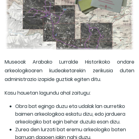
Museoak Arabako Lurralde Historikoko ondare
arkeologikoaren kudeaketarekin zerikusia duten
administrazio izapide guztiak egiten ditu.
Kasu hauetan lagundu ahal zaitugu:
Obra bat egingo duzu eta udalak lan aurretiko
baimen arkeologikoa eskatu dizu, edo jarduera
arkeologiko bat egin behar duzula esan dizu.
Zurea den lurzati bat eremu arkeologiko baten
barruan dagoen jakin nahi duzu.