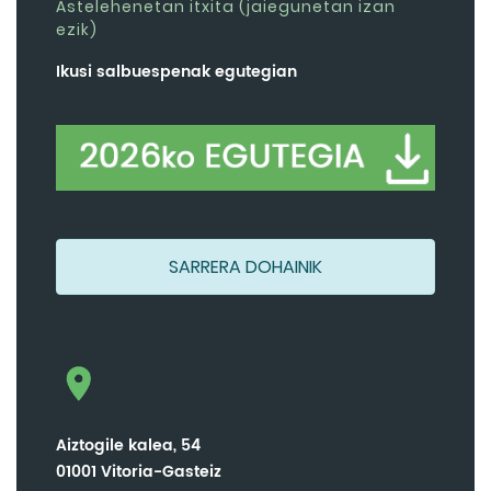
Astelehenetan itxita (jaiegunetan izan
ezik)
Ikusi salbuespenak egutegian
SARRERA DOHAINIK
Aiztogile kalea, 54
01001 Vitoria-Gasteiz