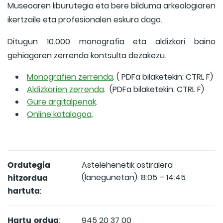
Museoaren liburutegia eta bere bilduma arkeologiaren
ikertzaile eta profesionalen eskura dago.
Ditugun 10.000 monografia eta aldizkari baino
gehiagoren zerrenda kontsulta dezakezu.
Monografien zerrenda
. ( PDFa bilaketekin: CTRL F)
Aldizkarien zerrenda
. (PDFa bilaketekin: CTRL F)
Gure argitalpenak
.
Online katalogoa
.
Ordutegia
Astelehenetik ostiralera
hitzordua
(lanegunetan): 8:05 – 14:45
hartuta
:
Hartu ordua
:
945 20 37 00