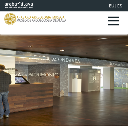
Eduki nagusira joan
EU
|
ES