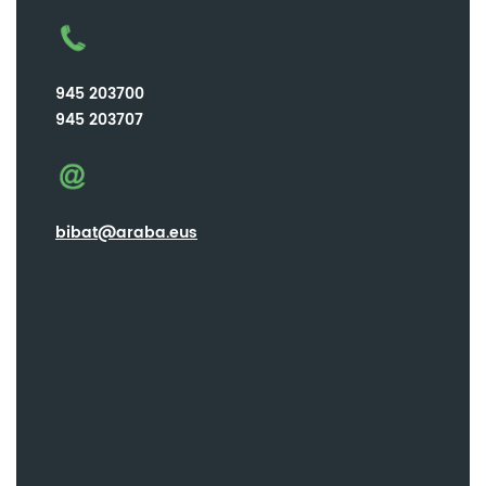
945 203700
945 203707
bibat@araba.eus