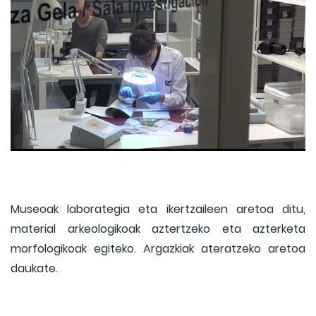
Museoak laborategia eta ikertzaileen aretoa ditu,
material arkeologikoak aztertzeko eta azterketa
morfologikoak egiteko. Argazkiak ateratzeko aretoa
daukate.