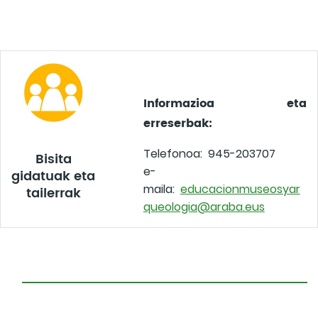
Informazioa eta
erreserbak:
Telefonoa: 945-203707
Bisita
e-
gidatuak eta
maila:
educacionmuseosyar
tailerrak
queologia@araba.eus