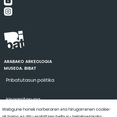
ARABAKO ARKEOLOGIA
MUSEOA. BIBAT
Pribatutasun politika
Irisgarritasuna
Webgune honek norberaren eta hirugarrenen cookie-
ak baino ez ditu erabiltzen helburu teknikoetarako,