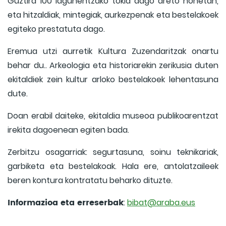
Guztira 100 lagunentzako tokia dago areto honetan,
eta hitzaldiak, mintegiak, aurkezpenak eta bestelakoek
egiteko prestatuta dago.
Eremua utzi aurretik Kultura Zuzendaritzak onartu
behar du.. Arkeologia eta historiarekin zerikusia duten
ekitaldiek zein kultur arloko bestelakoek lehentasuna
dute.
Doan erabil daiteke, ekitaldia museoa publikoarentzat
irekita dagoenean egiten bada.
Zerbitzu osagarriak: segurtasuna, soinu teknikariak,
garbiketa eta bestelakoak. Hala ere, antolatzaileek
beren kontura kontratatu beharko dituzte.
Informazioa eta erreserbak
:
bibat@araba.eus