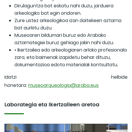
Dirulaguntza bat eskatu nahi duzu, jarduera
arkeologiko bat egin ondoren.
Zure ustez arkeologikoa izan daitekeen aztarna
bat aurkitu duzu.
Museoaren bildumari buruz edo Arabako
aztarnategiei buruz gehiago jakin nahi duzu.
• Ikertzailea edo arkeologiaren arloko profesionala
zara, eta baimenak izapidetu behar dituzu,
dokumentazioa edota materialak kontsultatu.
Idatzi helbide
honetara:
museoarqueologia@araba.eus
Laborategia eta Ikertzaileen aretoa