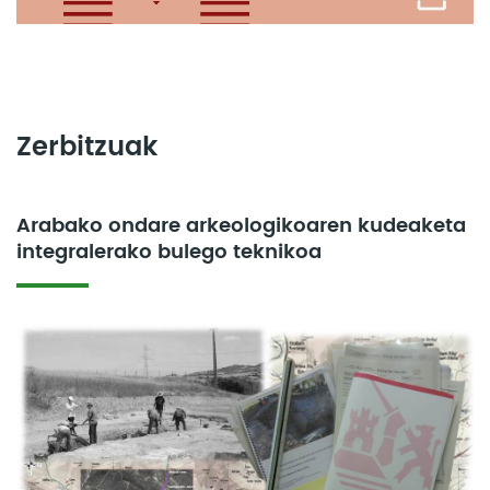
Zerbitzuak
Arabako ondare arkeologikoaren kudeaketa
integralerako bulego teknikoa