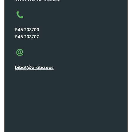
945 203700
945 203707
bibat@araba.eus