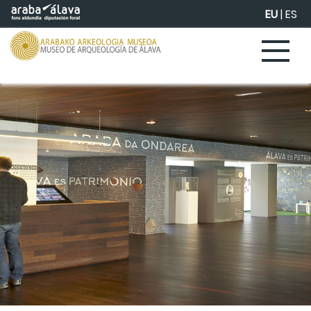
Eduki nagusira joan
EU
|
ES