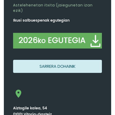
Astelehenetan itxita (jaiegunetan izan
ezik)
Ikusi salbuespenak egutegian
SARRERA DOHAINIK
Aiztogile kalea, 54
01001 Vitoria-Gasteiz