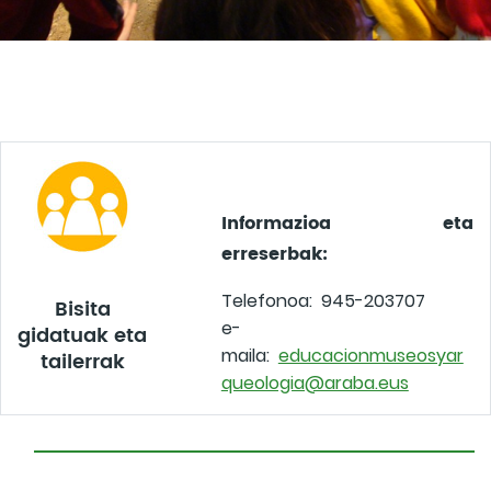
Informazioa eta
erreserbak:
Telefonoa: 945-203707
Bisita
e-
gidatuak eta
maila:
educacionmuseosyar
tailerrak
queologia@araba.eus