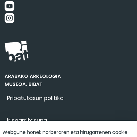
ARABAKO ARKEOLOGIA
MUSEOA. BIBAT
Pribatutasun politika
Irisgarritasuna
Webgune honek norberaren eta hirugarrenen cookie-