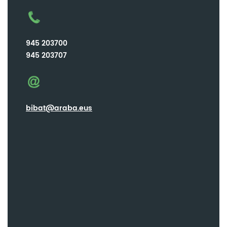
945 203700
945 203707
bibat@araba.eus