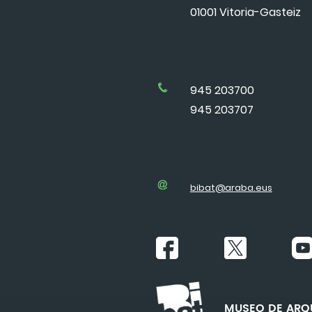
01001 Vitoria-Gasteiz
945 203700
945 203707
bibat@araba.eus
MUSEO DE ARQU