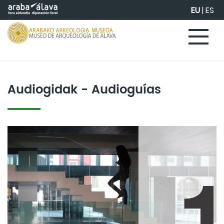
Eduki nagusira joan
EU
|
ES
Audiogidak - Audioguías