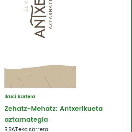
Ikusi kartela
Zehatz-Mehatz: Antxerikueta
aztarnategia
BIBATeko sarrera