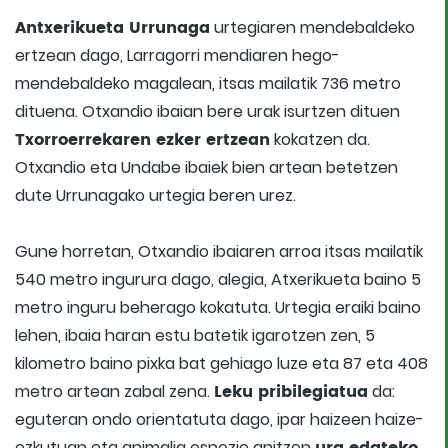
Antxerikueta Urrunaga
urtegiaren mendebaldeko
ertzean dago, Larragorri mendiaren hego-
mendebaldeko magalean, itsas mailatik 736 metro
dituena. Otxandio ibaian bere urak isurtzen dituen
Txorroerrekaren ezker ertzean
kokatzen da.
Otxandio eta Undabe ibaiek bien artean betetzen
dute Urrunagako urtegia beren urez.
Gune horretan, Otxandio ibaiaren arroa itsas mailatik
540 metro ingurura dago, alegia, Atxerikueta baino 5
metro inguru beherago kokatuta. Urtegia eraiki baino
lehen, ibaia haran estu batetik igarotzen zen, 5
kilometro baino pixka bat gehiago luze eta 87 eta 408
Leku pribilegiatua
metro artean zabal zena.
da:
eguteran ondo orientatuta dago, ipar haizeen haize-
ezkutuan eta animalia espezie anitzen