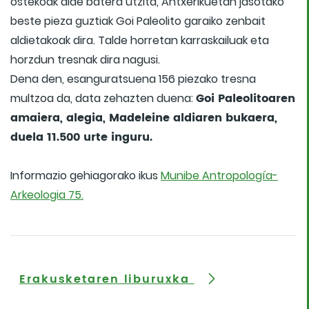
ostekoak alde batera utzita, Antxerikuetan jasotako
beste pieza guztiak Goi Paleolito garaiko zenbait
aldietakoak dira. Talde horretan karraskailuak eta
horzdun tresnak dira nagusi.
Dena den, esanguratsuena 156 piezako tresna
Goi Paleolitoaren
multzoa da, data zehazten duena:
amaiera, alegia, Madeleine aldiaren bukaera,
duela 11.500 urte inguru.
Informazio gehiagorako ikus
Munibe Antropología-
Arkeologia 75.
Erakusketaren liburuxka