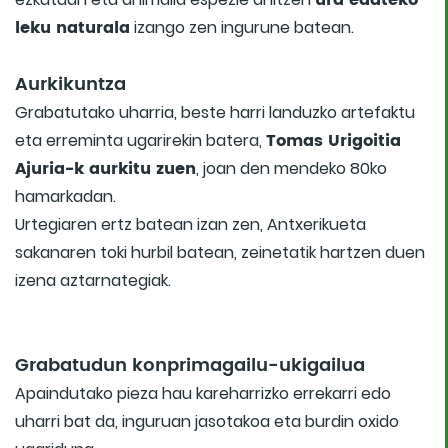
ura edateko
leku naturala
izango zen ingurune batean.
Aurkikuntza
Grabatutako uharria, beste harri landuzko artefaktu
Tomas Urigoitia
eta erreminta ugarirekin batera,
Ajuria-k aurkitu zuen
, joan den mendeko 80ko
hamarkadan.
Urtegiaren ertz batean izan zen, Antxerikueta
sakanaren toki hurbil batean, zeinetatik hartzen duen
izena aztarnategiak.
Grabatudun konprimagailu-ukigailua
Apaindutako pieza hau kareharrizko errekarri edo
uharri bat da, inguruan jasotakoa eta burdin oxido