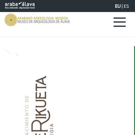
Eduki nagusira joan
EU
|
ES