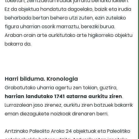
tokietan, zeintzuetan irudiak jarraitu beharko lukeen.
Ez da objektua hondatuta dagoelako, baizik eta irudia
beharbada bertan behera utzi zuten, ezin zutelako
figura uharrian osorik marraztu, bereziki burua.
Araban orain arte aurkitutako arte higikorreko objektu
bakarra da.
Harri bilduma. Kronologia
Grabatutako uharria agertu zen tokian, guztira,
harrian landutako 1741 aztarna aurkitu ziren
.
Lurrazalean jaso zirenez, aurkitu ziren batzuek bakarrik
eman diezagukete noizkoak direnaren berri.
Antzinako Paleolito Aroko 24 objektuak eta Paleolitiko