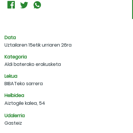
Data
Uztailaren 15etik urriaren 26ra
Kategoria
Aldi baterako erakusketa
Lekua
BIBATeko sarrera
Helbidea
Aiztogile kalea, 54
Udalerria
Gasteiz