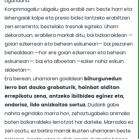
ugariduna.
Konprimagailu-ukigailu gisa erabili zen: beste harri eta
lehengaiak kolpe eta presio bidez lantzeko erabiltzen
zen erreminta, bestelako tresnak egiteko. Uharri
dekoratuan, erabilera markak ditu, bai bizkarraldean —
goian ezkerrean eta behean eskuinean— bai piezaren
behealdean —hor ere goian ezkerrean eta behean
eskuinean—; bai eta alboetan —ezker nahiz eskuin
aldeetan—.
bihurgunedun
Era berean, uharriaren goialdean
lerro bat dauka grabaturik, hainbat alditan
errepikatu zena, antzeko ibilbidea eginez eta,
ondorioz, ildo anizkoitza sortuz.
Dudarik gabe
nahita egindako marra hori, zehaztugabeko animalia
baten bizkarraldeko lerrotzat har daiteke. Marrazkia ez
zen osatu, ez baitira marrak ikusten uharriaren beste