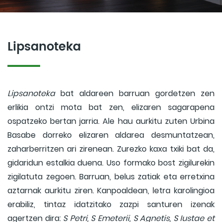
Lipsanoteka
Lipsanoteka
bat aldareen barruan gordetzen zen
erlikia ontzi mota bat zen, elizaren sagarapena
ospatzeko bertan jarria. Ale hau aurkitu zuten Urbina
Basabe dorreko elizaren aldarea desmuntatzean,
zaharberritzen ari zirenean. Zurezko kaxa txiki bat da,
gidaridun estalkia duena. Uso formako bost zigilurekin
zigilatuta zegoen. Barruan, belus zatiak eta erretxina
aztarnak aurkitu ziren. Kanpoaldean, letra karolingioa
erabiliz, tintaz idatzitako zazpi santuren izenak
agertzen dira:
S Petri, S Emeterii, S Agnetis, S Iustae et