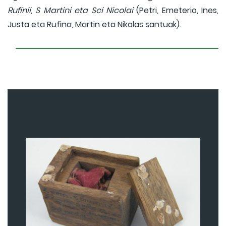
Rufinii, S Martini eta Sci Nicolai
(Petri, Emeterio, Ines,
Justa eta Rufina, Martin eta Nikolas santuak).