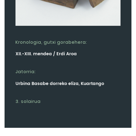
Kronologia, gutxi gorabehera:
XII.-XIII. mendea / Erdi Aroa
Jatorria:
Urbina Basabe dorreko eliza, Kuartango
3. solairua