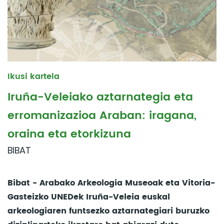
Ikusi kartela
Iruña-Veleiako aztarnategia eta
erromanizazioa Araban: iragana,
oraina eta etorkizuna
BIBAT
Bibat - Arabako Arkeologia Museoak eta Vitoria-
Gasteizko UNEDek Iruña-Veleia euskal
arkeologiaren funtsezko aztarnategiari buruzko