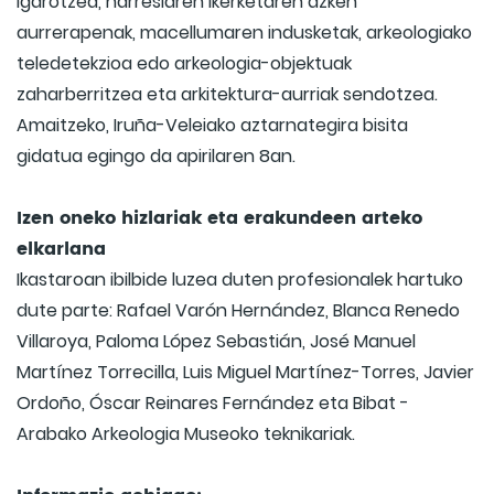
igarotzea, harresiaren ikerketaren azken
aurrerapenak, macellumaren indusketak, arkeologiako
teledetekzioa edo arkeologia-objektuak
zaharberritzea eta arkitektura-aurriak sendotzea.
Amaitzeko, Iruña-Veleiako aztarnategira bisita
gidatua egingo da apirilaren 8an.
Izen oneko hizlariak eta erakundeen arteko
elkarlana
Ikastaroan ibilbide luzea duten profesionalek hartuko
dute parte: Rafael Varón Hernández, Blanca Renedo
Villaroya, Paloma López Sebastián, José Manuel
Martínez Torrecilla, Luis Miguel Martínez-Torres, Javier
Ordoño, Óscar Reinares Fernández eta Bibat -
Arabako Arkeologia Museoko teknikariak.