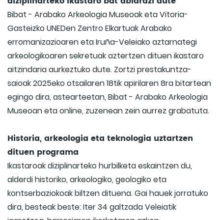
diziplinarteko ikastaro bat abiarazi dute
Bibat - Arabako Arkeologia Museoak eta Vitoria-
Gasteizko UNEDen Zentro Elkartuak Arabako
erromanizazioaren eta Iruña-Veleiako aztarnategi
arkeologikoaren sekretuak aztertzen dituen ikastaro
aitzindaria aurkeztuko dute. Zortzi prestakuntza-
saioak 2025eko otsailaren 18tik apirilaren 8ra bitartean
egingo dira, astearteetan, Bibat - Arabako Arkeologia
Museoan eta online, zuzenean zein aurrez grabatuta.
Historia, arkeologia eta teknologia uztartzen
dituen programa
Ikastaroak diziplinarteko hurbilketa eskaintzen du,
alderdi historiko, arkeologiko, geologiko eta
kontserbaziokoak biltzen dituena. Gai hauek jorratuko
dira, besteak beste: Iter 34 galtzada Veleiatik