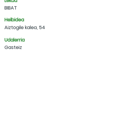
Lekua
BIBAT
Helbidea
Aiztogile kalea, 54
Udalerria
Gasteiz