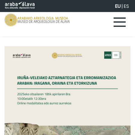
Eduki nagusira joan
EU
|
ES