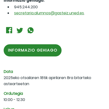
Informazio gehiago:
945.244.200
secretaria.alumnos@gasteiz.uned.es
.
INFORMAZIO GEHIAGO
Data
2025eko otsailaren 18tik apirilaren 8ra bitarteko
astearteetan
Ordutegia
10:00 - 12:30