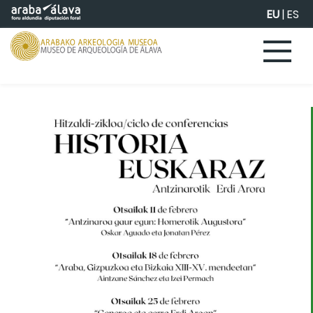
Eduki nagusira joan
EU
|
ES