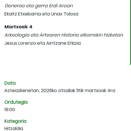
Generoa eta gerra Erdi Aroan
Ekaitz Etxebarria eta Unax Tolosa
Martxoak 4
Arkeologia eta Artearen Historia elkarrekin hizketan
Jesus Lorenzo eta Aintzane Erkizia
Data
Asteazkenetan, 2026ko otsailak 11tik martxoak 4ra
Ordutegia
19:00
Kategoria
Hitzaldia