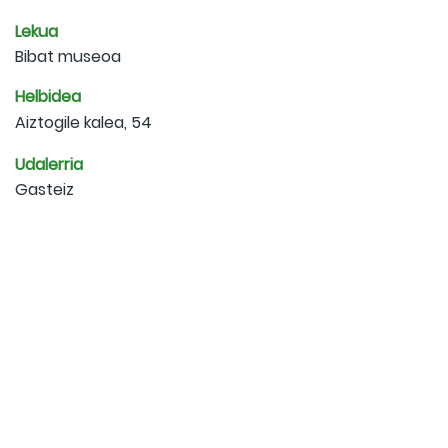
Lekua
Bibat museoa
Helbidea
Aiztogile kalea, 54
Udalerria
Gasteiz