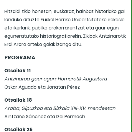
Hitzaldi ziklo honetan, euskaraz, hainbat historiako gai
landuko dituzte Euskal Herriko Unibertsitateko irakasle
eta ikerlarik, publiko orokorrarentzat eta gaur egun
eguneratutako historiografiarekin. Zikloak Antzinarotik
Erdi Arora arteko gaiak izango ditu.
PROGRAMA
Otsailak 11
Antzinaroa gaur egun: Homerotik Augustora
Oskar Aguado eta Jonatan Pérez
Otsailak 18
Araba, Gipuzkoa eta Bizkaia XIII-XV. mendeetan
Aintzane Sánchez eta Izei Permach
Otsailak 25