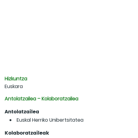
Hizkuntza
Euskara
Antolatzailea – Kolaboratzailea
Antolatzailea
Euskal Herriko Unibertsitatea
Kolaboratzaileak