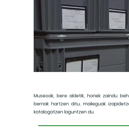
Museoak, bere aldetik, horiek zaindu beh
berriak hartzen ditu, maileguak izapidet
katalogatzen laguntzen du.