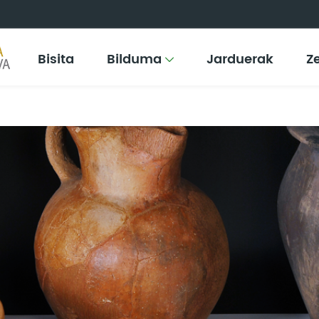
Bisita
Bilduma
Jarduerak
Z