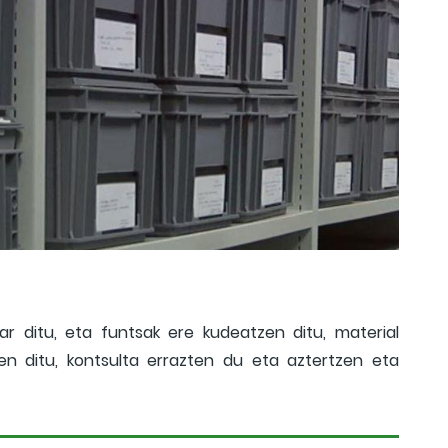
ar ditu, eta funtsak ere kudeatzen ditu, material
zen ditu, kontsulta errazten du eta aztertzen eta