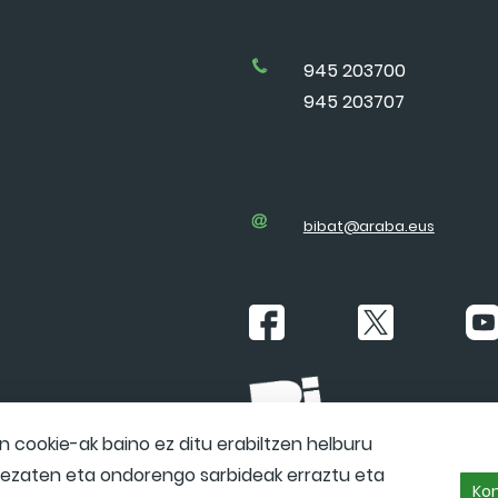
945 203700
945 203707
bibat@araba.eus
ARABAKO ARKE
cookie-ak baino ez ditu erabiltzen helburu
 dezaten eta ondorengo sarbideak erraztu eta
Kon