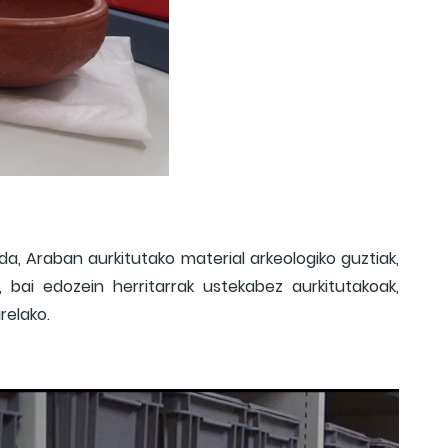
a, Araban aurkitutako material arkeologiko guztiak,
, bai edozein herritarrak ustekabez aurkitutakoak,
relako.