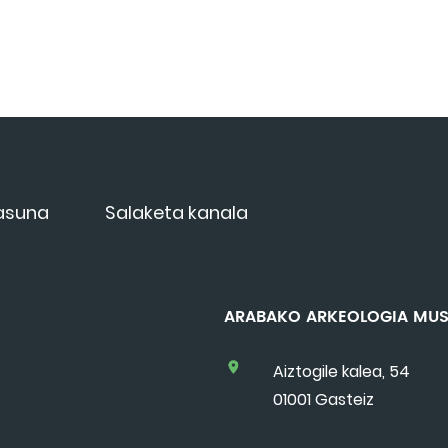
tasuna
Salaketa kanala
ARABAKO ARKEOLOGIA 
Aiztogile kalea, 54
01001 Gasteiz