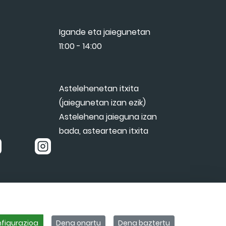
Igande eta jaiegunetan
11:00 - 14:00
Astelehenetan itxita
(jaiegunetan izan ezik)
Astelehena jaieguna izan
bada, asteartean itxita
OLOGIA MUSEOA. BIBAT
figurazioa
Dena onartu
Dena baztertu