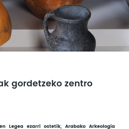
ak gordetzeko zentro
en Legea ezarri ostetik, Arabako Arkeologia