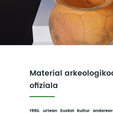
Material arkeologiko
ofiziala
1990. urtean Euskal kultur ondarear