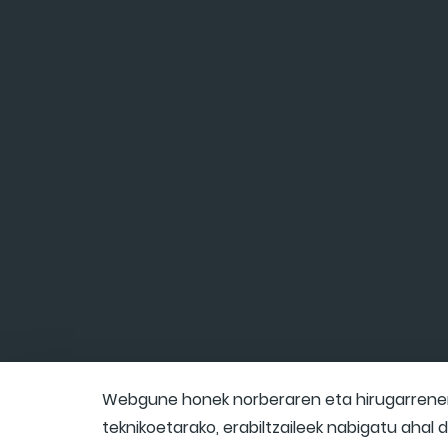
Webgune honek norberaren eta hirugarrenen 
teknikoetarako, erabiltzaileek nabigatu ahal