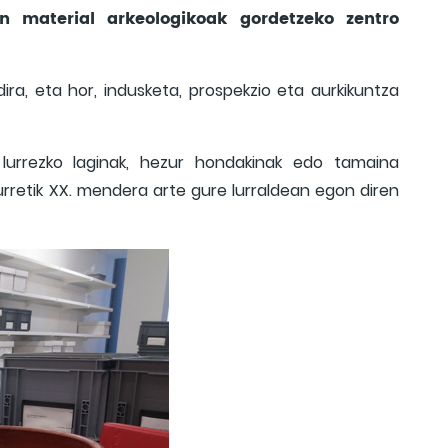
n material arkeologikoak gordetzeko zentro
ira, eta hor, indusketa, prospekzio eta aurkikuntza
, lurrezko laginak, hezur hondakinak edo tamaina
aurretik XX. mendera arte gure lurraldean egon diren