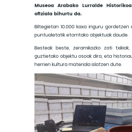
Museoa Arabako Lurralde Historikoa
ofiziala bihurtu da.
Biltegietan 10.000 kaxa inguru gordetzen d
puntualetatik etorritako objektuak daude.
Besteak beste, zeramikazko zati txikiak
guztietako objektu osoak dira, eta histori
herrien kultura materiala islatzen dute.