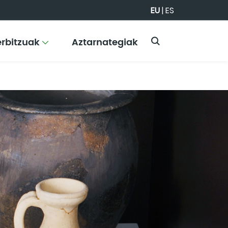
EU
|
ES
erbitzuak
Aztarnategiak