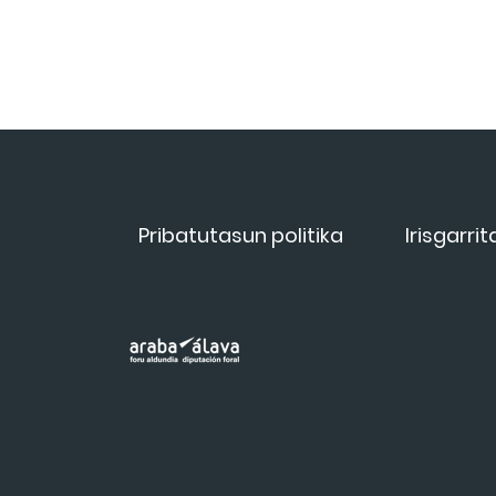
Pribatutasun politika
Irisgarri