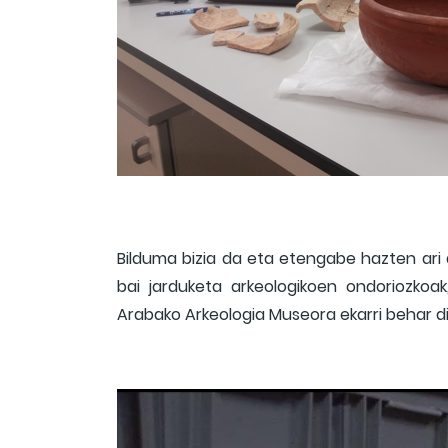
Bilduma bizia da eta etengabe hazten ari d
bai jarduketa arkeologikoen ondoriozkoak
Arabako Arkeologia Museora ekarri behar di