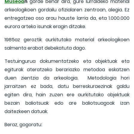
Museoa
n
gorde behar dira, gure lurraldeko material
arkeologikoen gordailu ofizialaren zentroan, alegia. Ez
entregatzea oso arau hauste larria da, eta 1.000.000
eurora arteko isunak eragin ditzake.
1985az geroztik aurkitutako material arkeologikoen
salmenta erabat debekatuta dago.
Testuingurua dokumentatzeko eta objektuak eta
egiturak ateratzeko berariazko metodoa eskatzen
duen zientzia da arkeologia. Metodologia hori
jarraitzen ez bada, datu berreskuraezinak galdu
egiten dira, hain zuzen ere aurkitutako objektuak
bezain baliotsuak edo are baliotsuagoak izan
daitezkeen datuak.
Beraz, gogoratu: