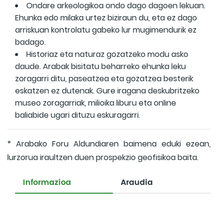
Ondare arkeologikoa ondo dago dagoen lekuan.
Ehunka edo milaka urtez biziraun du, eta ez dago
arriskuan kontrolatu gabeko lur mugimendurik ez
badago.
Historiaz eta naturaz gozatzeko modu asko
daude. Arabak bisitatu beharreko ehunka leku
zoragarri ditu, paseatzea eta gozatzea besterik
eskatzen ez dutenak. Gure iragana deskubritzeko
museo zoragarriak, milioika liburu eta online
baliabide ugari dituzu eskuragarri.
* Arabako Foru Aldundiaren baimena eduki ezean,
lurzorua iraultzen duen prospekzio geofisikoa baita.
Informazioa
Araudia