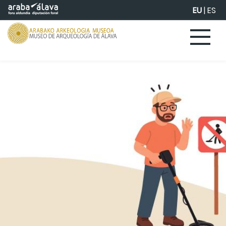
Eduki nagusira joan
EU
|
ES