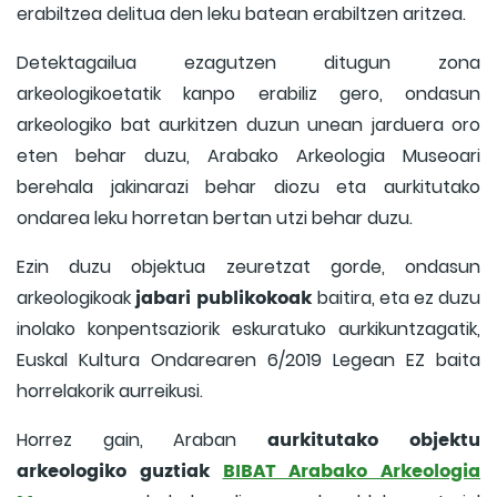
erabiltzea delitua den leku batean erabiltzen aritzea.
Detektagailua ezagutzen ditugun zona
arkeologikoetatik kanpo erabiliz gero, ondasun
arkeologiko bat aurkitzen duzun unean jarduera oro
eten behar duzu, Arabako Arkeologia Museoari
berehala jakinarazi behar diozu eta aurkitutako
ondarea leku horretan bertan utzi behar duzu.
Ezin duzu objektua zeuretzat gorde, ondasun
jabari publikokoak
arkeologikoak
baitira, eta ez duzu
inolako konpentsaziorik eskuratuko aurkikuntzagatik,
Euskal Kultura Ondarearen 6/2019 Legean EZ baita
horrelakorik aurreikusi.
aurkitutako objektu
Horrez gain, Araban
arkeologiko guztiak
BIBAT Arabako Arkeologia