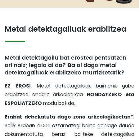
Metal detektagailuak erabiltzea
Metal detektagailu bat erostea pentsatzen
ari naiz; legala al da? Ba al dago metal
detektagailuak erabiltzeko murrizketarik?
EZ EROSI
. Metal detektagailuak baimenik gabe
HONDATZEKO eta
erabiltzea ondare arkeologikoa
ESPOLIATZEKO
modu bat da.
Erabat debekatuta dago zona arkeologikoetan*
.
Soilik Araban 4.000 aztarnategi baino gehiago daude
dokumentatuta, beraz, baliteke detektagailua