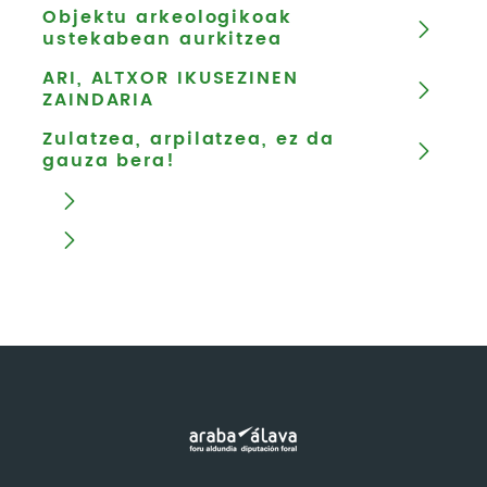
Objektu arkeologikoak
ustekabean aurkitzea
ARI, ALTXOR IKUSEZINEN
ZAINDARIA
Zulatzea, arpilatzea, ez da
gauza bera!