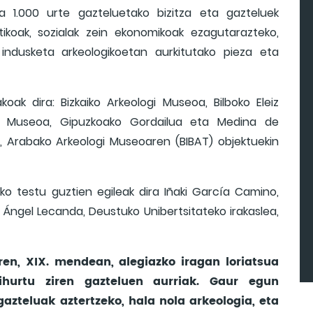
la 1.000 urte gazteluetako bizitza eta gazteluek
itikoak, sozialak zein ekonomikoak ezagutarazteko,
 indusketa arkeologikoetan aurkitutako pieza eta
ak dira: Bizkaiko Arkeologi Museoa, Bilboko Eleiz
 Museoa, Gipuzkoako Gordailua eta Medina de
 Arabako Arkeologi Museoaren (BIBAT) objektuekin
ko testu guztien egileak dira Iñaki García Camino,
Ángel Lecanda, Deustuko Unibertsitateko irakaslea,
en, XIX. mendean, alegiazko iragan loriatsua
ihurtu ziren gazteluen aurriak. Gaur egun
gazteluak aztertzeko, hala nola arkeologia, eta