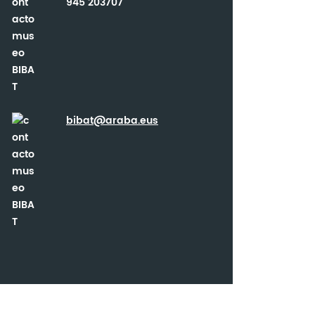
945 203707
bibat@araba.eus