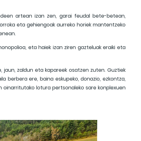
endeen artean izan zen, garai feudal bete-betean,
 borroka eta gehiengoak aurreko horiek mantentzeko
zenean.
onopolioa, eta haiek izan ziren gazteluak eraiki eta
 jaun, zaldun eta kapareek osatzen zuten. Guztiek
la berbera ere, baina eskupeko, donazio, ezkontza,
n oinarritutako lotura pertsonaleko sare konplexuen