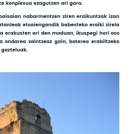
ate konplexua ezagutzen ari gara.
o paisaian nabarmentzen ziren eraikuntzak izan
ztanleak etsaiengandik babesteko eraiki zirela
a erakusten ari den moduan, ikuspegi hori oso
ta ondarea zaintzeaz gain, boterea erabiltzeko
 gazteluak.