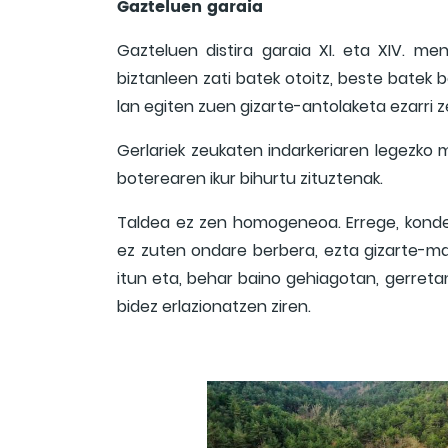
Gazteluen garaia
Gazteluen distira garaia XI. eta XIV. m
biztanleen zati batek otoitz, beste batek
lan egiten zuen gizarte-antolaketa ezarri 
Gerlariek zeukaten indarkeriaren legezko m
boterearen ikur bihurtu zituztenak.
Taldea ez zen homogeneoa. Errege, konde,
ez zuten ondare berbera, ezta gizarte-mai
itun eta, behar baino gehiagotan, gerreta
bidez erlazionatzen ziren.