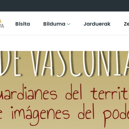
Bisita
Bilduma
Jarduerak
Z