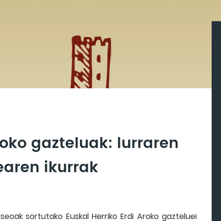
roko gazteluak: lurraren
earen ikurrak
seoak sortutako Euskal Herriko Erdi Aroko gazteluei