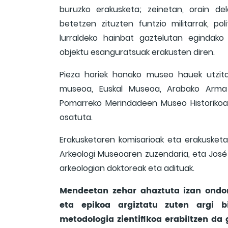
buruzko erakusketa; zeinetan, orain de
betetzen zituzten funtzio militarrak, pol
lurraldeko hainbat gaztelutan egindako
objektu esanguratsuak erakusten diren.
Pieza horiek honako museo hauek utzitako
museoa, Euskal Museoa, Arabako Arma
Pomarreko Merindadeen Museo Historikoa,
osatuta.
Erakusketaren komisarioak eta erakusketa
Arkeologi Museoaren zuzendaria, eta José 
arkeologian doktoreak eta adituak.
Mendeetan zehar ahaztuta izan ondor
eta epikoa argiztatu zuten argi b
metodologia zientifikoa erabiltzen da 