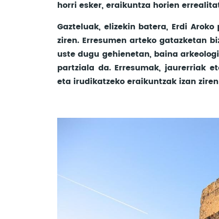
horri esker, eraikuntza horien errealit
Gazteluak, elizekin batera, Erdi Arok
ziren. Erresumen arteko gatazketan bi
uste dugu gehienetan, baina arkeologi
partziala da. Erresumak, jaurerriak e
eta irudikatzeko eraikuntzak izan ziren