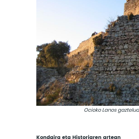
Ocioko Lanos gaztelua
Kondaira eta Historiaren artean