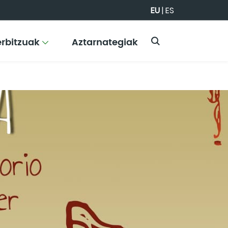
EU
|
ES
erbitzuak
Aztarnategiak