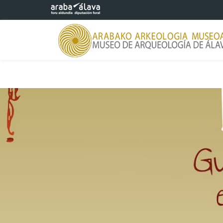
Eduki nagusira joan