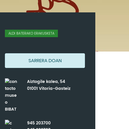
ALDI BATERAKO ERAKUSKETA
SARRERA DOAN
Aiztogile kalea, 54
01001 Vitoria-Gasteiz
945 203700