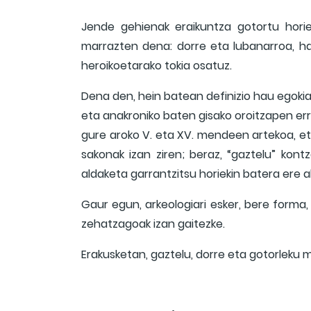
Jende gehienak eraikuntza gotortu horie
marrazten dena: dorre eta lubanarroa, ha
heroikoetarako tokia osatuz.
Dena den, hein batean definizio hau egokia 
eta anakroniko baten gisako oroitzapen erro
gure aroko V. eta XV. mendeen artekoa, eta
sakonak izan ziren; beraz, “gaztelu” kont
aldaketa garrantzitsu horiekin batera ere a
Gaur egun, arkeologiari esker, bere forma, 
zehatzagoak izan gaitezke.
Erakusketan, gaztelu, dorre eta gotorleku m