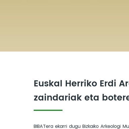
Euskal Herriko Erdi A
zaindariak eta boter
BIBATera ekarri dugu Bizkaiko Arkeologi Mu