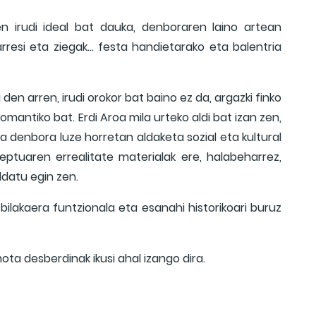
n irudi ideal bat dauka, denboraren laino artean
rresi eta ziegak… festa handietarako eta balentria
den arren, irudi orokor bat baino ez da, argazki finko
mantiko bat. Erdi Aroa mila urteko aldi bat izan zen,
 denbora luze horretan aldaketa sozial eta kultural
zeptuaren errealitate materialak ere, halabeharrez,
ldatu egin zen.
bilakaera funtzionala eta esanahi historikoari buruz
ota desberdinak ikusi ahal izango dira.