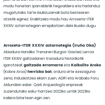
modu honetan: iparraldetik hegoaldera eta harlanduz
mugatutako tarte laukizuzenak bata bestearen
atzetik eginez. Eraikitzeko modu hau Arroxeta-ITER
XXXIV aztarnategian errepikatzen dela ikusiko dugu.
Arroxeta-ITER XXXIV aztarnategia (Iruña Oka)
Abiadura Handiko Trenaren Burgos-Gasteiz Lerroa
ITER XXXIV galtzadaren trazadura historikotik
galtzada erromarra
Kalkolito Aroko
igarotzeak
eta
herrixka bat
(Kobre Aroa)
, ordura arte ezezaguna
zena, induskatzea ekarri zuen, ADIFi eta Arabako Foru
Aldundiari esker. Qark Arqueología enpresak
zuzendutako esku-hartzea 2022ko urritik 2023ko
irailera bitartean egin zen.