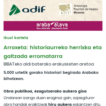
Ikusi kartela
Arroxeta: historiaurreko herrixka eta
galtzada erromatarra
BIBATeko aldi baterako erakusketen aretoa
5.000 urtetik gorako historiari begirada Arabako
bihotzean.
Obra publikoa, ezagutzarako aukera gisa
Ondarean izango duen eraginaz gain, azpiegitura-
hiru aukera
obra handiak eraikitzeak
eskaintzen ditu