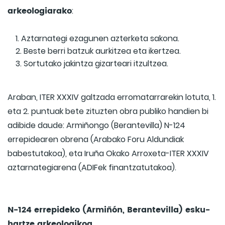
arkeologiarako
:
Aztarnategi ezagunen azterketa sakona.
Beste berri batzuk aurkitzea eta ikertzea.
Sortutako jakintza gizarteari itzultzea.
Araban, ITER XXXIV galtzada erromatarrarekin lotuta, 1.
eta 2. puntuak bete zituzten obra publiko handien bi
adibide daude: Armiñongo (Berantevilla) N-124
errepidearen obrena (Arabako Foru Aldundiak
babestutakoa), eta Iruña Okako Arroxeta-ITER XXXIV
aztarnategiarena (ADIFek finantzatutakoa).
N-124 errepideko (Armiñón, Berantevilla) esku-
hartze arkeologikoa