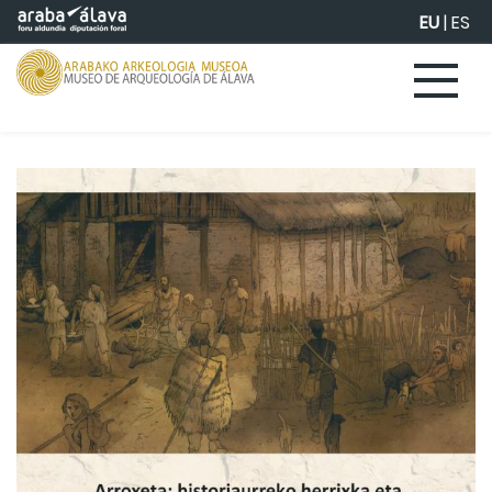
Eduki nagusira joan
EU
|
ES