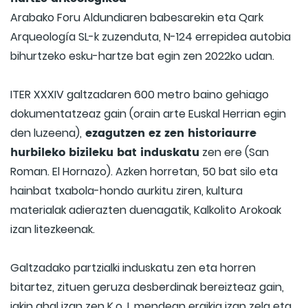
Arabako Foru Aldundiaren babesarekin eta Qark
Arqueología SL-k zuzenduta, N-124 errepidea autobia
bihurtzeko esku-hartze bat egin zen 2022ko udan.
ITER XXXIV galtzadaren 600 metro baino gehiago
dokumentatzeaz gain (orain arte Euskal Herrian egin
ezagutzen ez zen historiaurre
den luzeena),
hurbileko bizileku bat induskatu
zen ere (San
Roman. El Hornazo). Azken horretan, 50 bat silo eta
hainbat txabola-hondo aurkitu ziren, kultura
materialak adierazten duenagatik, Kalkolito Arokoak
izan litezkeenak.
Galtzadako partzialki induskatu zen eta horren
bitartez, zituen geruza desberdinak bereizteaz gain,
jakin ahal izan zen K.o. I. mendean eraikia izan zela eta