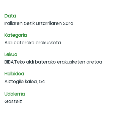
Data
Irailaren 5etik urtarrilaren 26ra
Kategoria
Aldi baterako erakusketa
Lekua
BIBATeko aldi baterako erakusketen aretoa
Helbidea
Aiztogile kalea, 54
Udalerria
Gasteiz