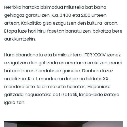
Herrixka hartako bizimodua milurteko bat baino
gehiagoz garatu zen, K.a. 3400 eta 2100 urteen
artean, Kalkolitiko gisa ezagutzen den kultura-aroan.
Etapa luze hori hiru fasetan banatu zen, bakoitza bere
aurkikuntzekin.
Hura abandonatu eta bi mila urtera, ITER XXXIV izenez
ezagutzen den galtzada erromatarra eraiki zen, neurri
batean haren hondakinen gainean. Denbora luzez
erabili zen: K.o. I. mendearen lehen erdialdetik XX.
mendera arte. Ia bi mila urte horietan, Hispaniako
galtzada nagusietako bat izatetik, landa-bide izatera
igaro zen.