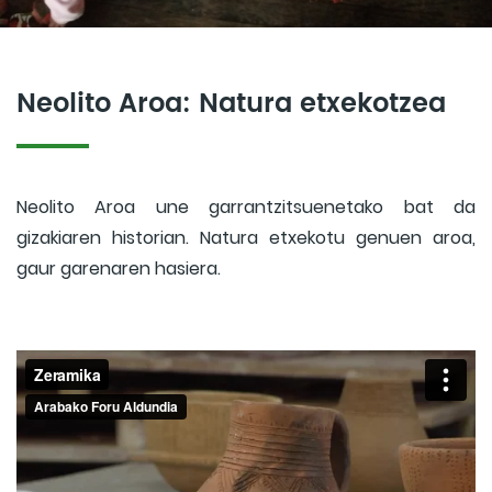
Neolito Aroa: Natura etxekotzea
Neolito Aroa une garrantzitsuenetako bat da
gizakiaren historian. Natura etxekotu genuen aroa,
gaur garenaren hasiera.