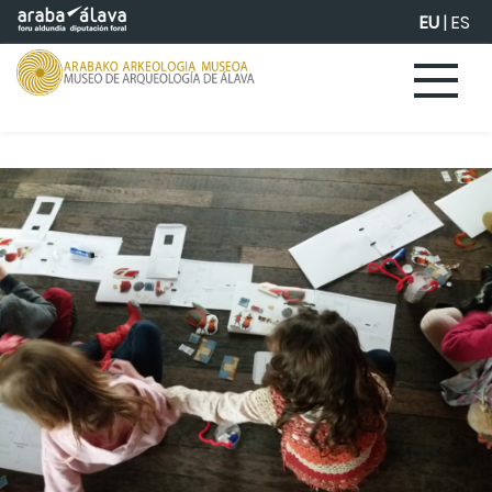
Eduki nagusira joan
EU
|
ES