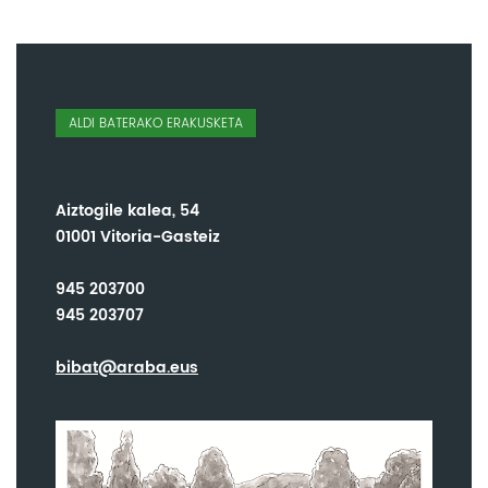
ALDI BATERAKO ERAKUSKETA
Aiztogile kalea, 54
01001 Vitoria-Gasteiz
945 203700
945 203707
bibat@araba.eus