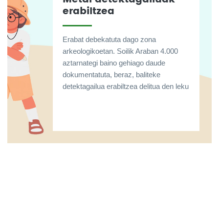
erabiltzea
Erabat debekatuta dago zona
arkeologikoetan. Soilik Araban 4.000
aztarnategi baino gehiago daude
dokumentatuta, beraz, baliteke
detektagailua erabiltzea delitua den leku
batean erabiltzen aritzea.