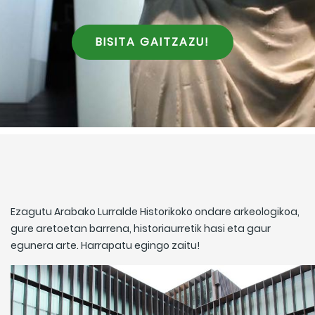
BISITA GAITZAZU!
Ezagutu Arabako Lurralde Historikoko ondare arkeologikoa,
gure aretoetan barrena, historiaurretik hasi eta gaur
egunera arte. Harrapatu egingo zaitu!