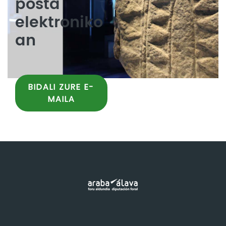
posta
elektroniko
an
BIDALI ZURE E-
MAILA