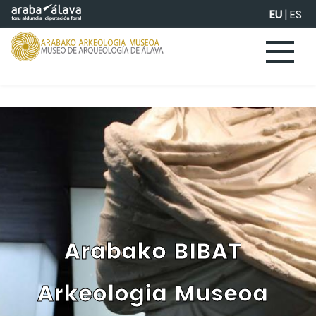
Eduki nagusira joan
EU
|
ES
Arabako BIBAT
Arkeologia Museoa