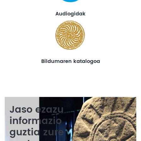
Audiogidak
Bildumaren katalogoa
Jaso ezazu
informazio
guztia zure