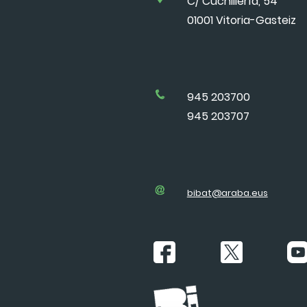
C/ Cuchillería, 54
01001 Vitoria-Gasteiz
945 203700
945 203707
bibat@araba.eus