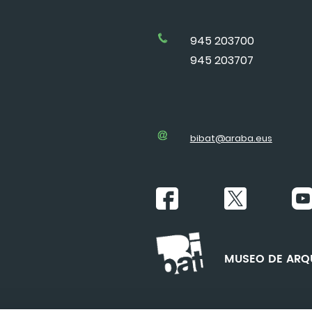
945 203700
945 203707
bibat@araba.eus
MUSEO DE ARQU